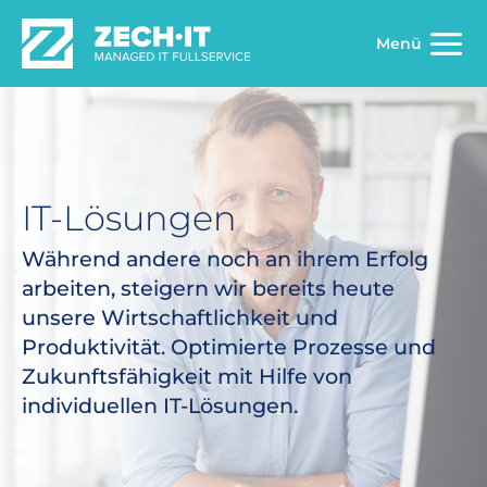
Zum
Inhalt
Menü
springen
IT-Lösungen
Während andere noch an ihrem Erfolg
arbeiten, steigern wir bereits heute
unsere Wirtschaftlichkeit und
Produktivität. Optimierte Prozesse und
Zukunftsfähigkeit mit Hilfe von
individuellen IT-Lösungen.